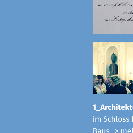
1_Architekt
im Schloss 
Baus
> me