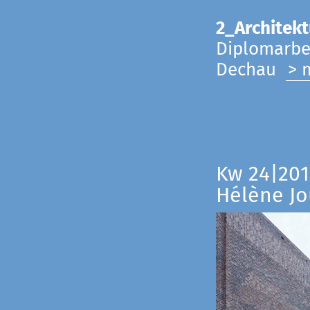
2_Architekt
Diplomarbei
Dechau
> 
Kw 24|201
Hélène Jo