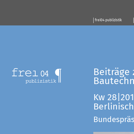
frei04 publizistik
Beiträge 
Bautechn
Kw 28|201
Berlinisc
Bundespräsi