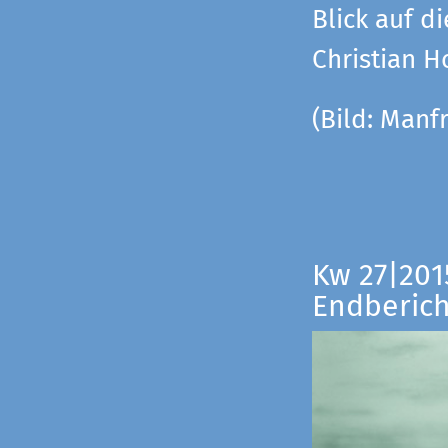
Blick auf di
Christian 
(Bild:
Manfr
Kw 27|201
Endberich