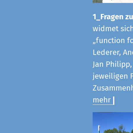
1_Fragen zur
widmet sic
„function f
Lederer, An
Jan Philipp
jeweiligen 
Zusammenha
mehr