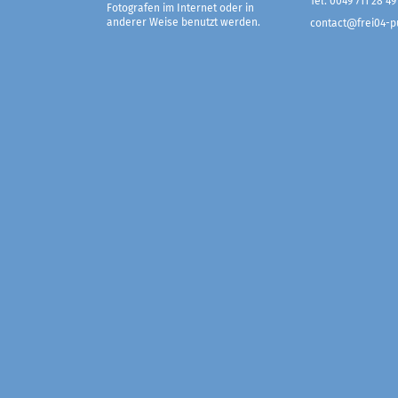
Tel. 0049 711 28 49
Fotografen im Internet oder in
anderer Weise benutzt werden.
contact@frei04-pu