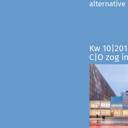
alternative
Kw 10|201
C|O zog i