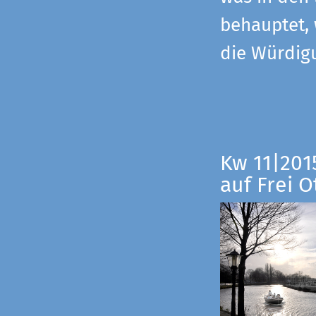
behauptet,
die Würdig
Kw 11|201
auf Frei O