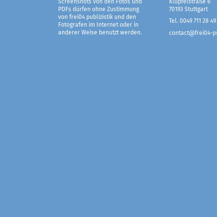
Screenshots von den Fotos und
Klüpfelstraße 6
PDFs dürfen ohne Zustimmung
70193 Stuttgart
von frei04 publizistik und den
Tel. 0049 711 28 49
Fotografen im Internet oder in
anderer Weise benutzt werden.
contact@frei04-pu