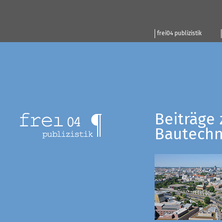
frei04 publizistik
Beiträge 
Bautechn