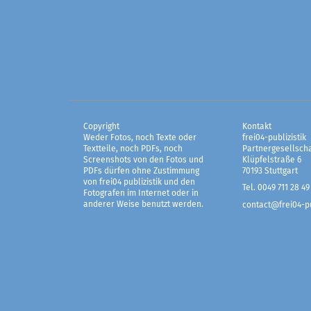
Copyright
Kontakt
Weder Fotos, noch Texte oder
frei04-publizistik
Textteile, noch PDFs, noch
Partnergesellscha
Screenshots von den Fotos und
Klüpfelstraße 6
PDFs dürfen ohne Zustimmung
70193 Stuttgart
von frei04 publizistik und den
Tel. 0049 711 28 49
Fotografen im Internet oder in
anderer Weise benutzt werden.
contact@frei04-pu