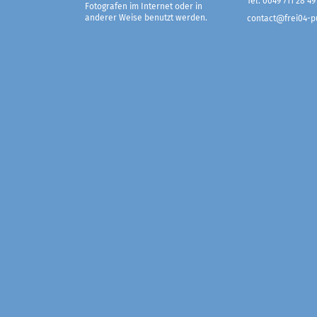
Tel. 0049 711 28 49
Fotografen im Internet oder in
anderer Weise benutzt werden.
contact@frei04-pu