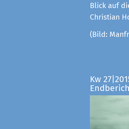
Blick auf di
Christian 
(Bild:
Manfr
Kw 27|201
Endberich