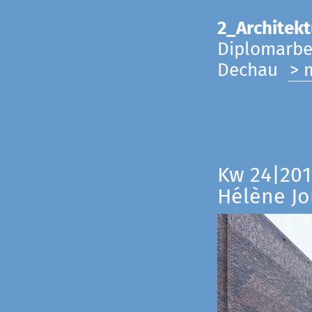
2_Architekt
Diplomarbei
Dechau
> 
Kw 24|201
Hélène Jo