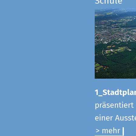
Schule
1_Stadtpla
präsentiert
einer Ausst
> mehr