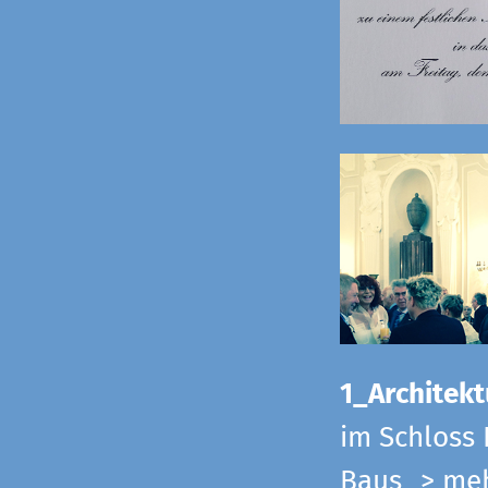
1_Architekt
im Schloss 
Baus
> me