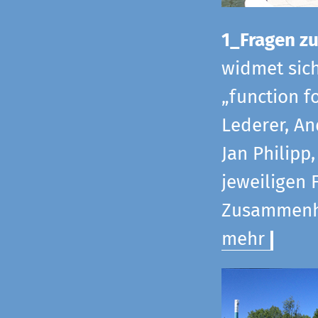
1_Fragen zur
widmet sic
„function f
Lederer, An
Jan Philipp
jeweiligen 
Zusammenha
mehr