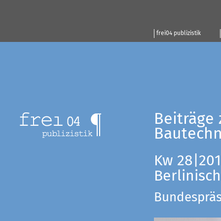
frei04 publizistik
Beiträge 
Bautechn
Kw 28|201
Berlinisc
Bundespräsi