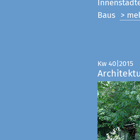
Innenstadte
Baus
> me
Kw 40|2015
Architekt