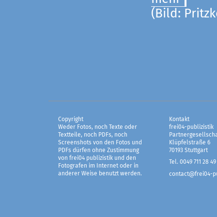
(Bild: Pritz
Copyright
Kontakt
Weder Fotos, noch Texte oder
frei04-publizistik
Textteile, noch PDFs, noch
Partnergesellscha
Screenshots von den Fotos und
Klüpfelstraße 6
PDFs dürfen ohne Zustimmung
70193 Stuttgart
von frei04 publizistik und den
Tel. 0049 711 28 49
Fotografen im Internet oder in
anderer Weise benutzt werden.
contact@frei04-pu