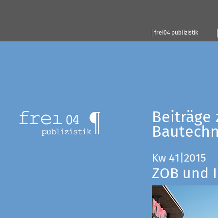
frei04 publizistik
Beiträge 
Bautechn
Kw 41|2015
ZOB und I