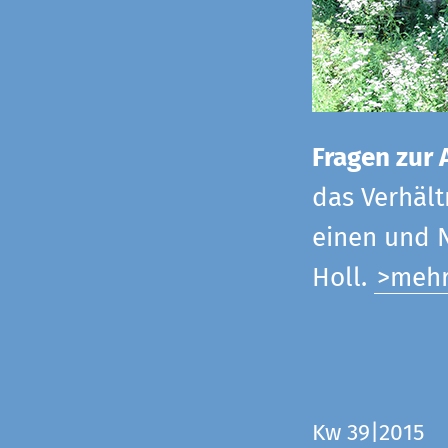
Fragen zur 
das Verhältn
einen und N
Holl.
>meh
Kw 39|2015