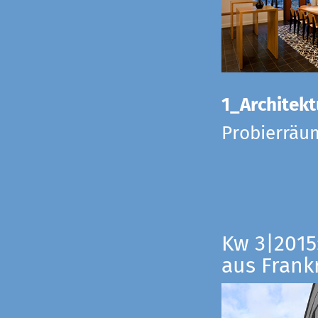
1_Architekt
Probierräu
Kw 3|2015
aus Frankr