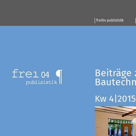
frei04 publizistik
Beiträge 
Bautechn
Kw 4|2015