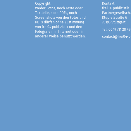
Copyright
Kontakt
Weder Fotos, noch Texte oder
frei04-publizistik
Textteile, noch PDFs, noch
Partnergesellscha
Screenshots von den Fotos und
Klüpfelstraße 6
PDFs dürfen ohne Zustimmung
70193 Stuttgart
von frei04 publizistik und den
Tel. 0049 711 28 49
Fotografen im Internet oder in
anderer Weise benutzt werden.
contact@frei04-pu