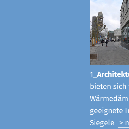
1_
Architekt
bieten sich
Wärmedämmu
geeignete 
Siegel
e
> 