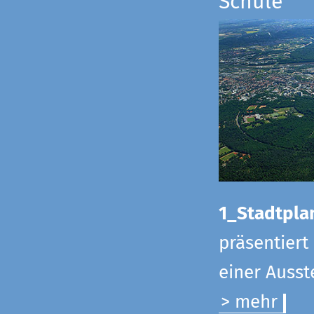
Schule
1_Stadtpla
präsentiert
einer Ausst
> mehr