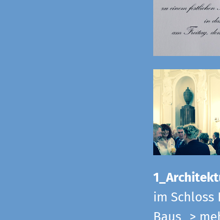
1_Architekt
im Schloss 
Baus
> me