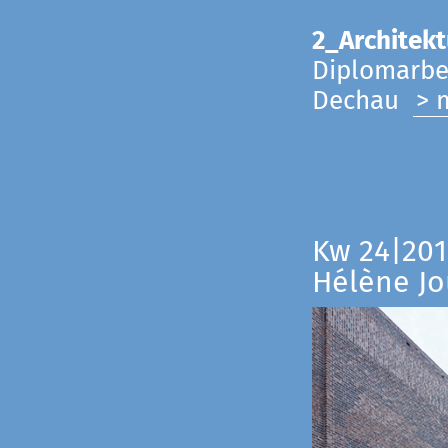
2_Architekt
Diplomarbei
Dechau
> 
Kw 24|201
Hélène Jo