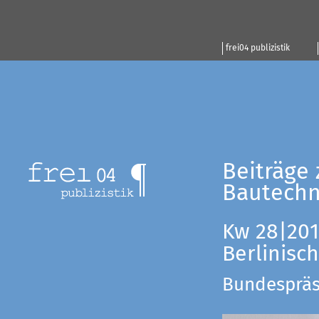
frei04 publizistik
Beiträge 
Bautechn
Kw 28|201
Berlinisc
Bundespräsi