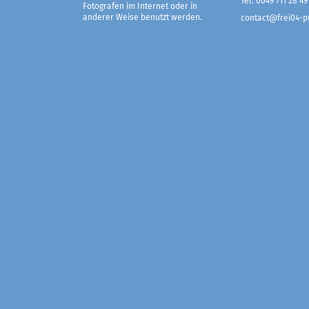
Tel. 0049 711 28 49
Fotografen im Internet oder in
anderer Weise benutzt werden.
contact@frei04-pu