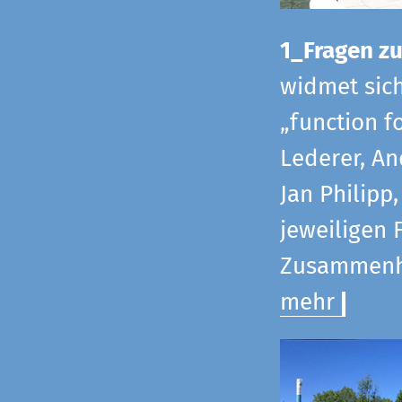
1_Fragen zur
widmet sic
„function f
Lederer, An
Jan Philipp
jeweiligen 
Zusammenha
mehr