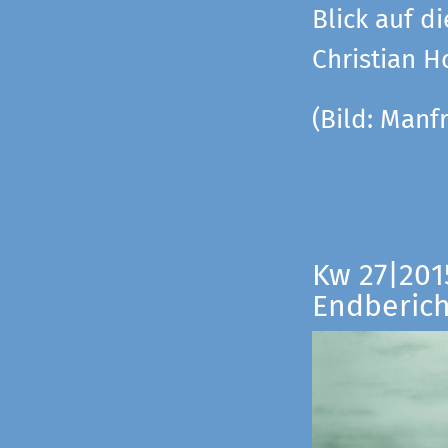
Blick auf di
Christian 
(Bild:
Manfr
Kw 27|201
Endberich