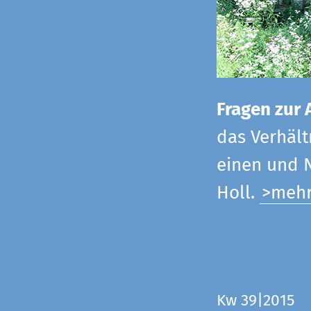
Fragen zur 
das Verhältn
einen und N
Holl.
>meh
Kw 39|2015