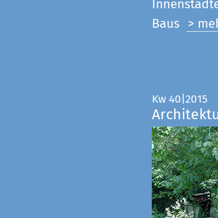
Innenstadte
Baus
> me
Kw 40|2015
Architekt