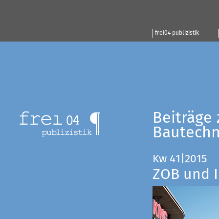
frei04 publizistik
Beiträge 
Bautechn
Kw 41|2015
ZOB und I