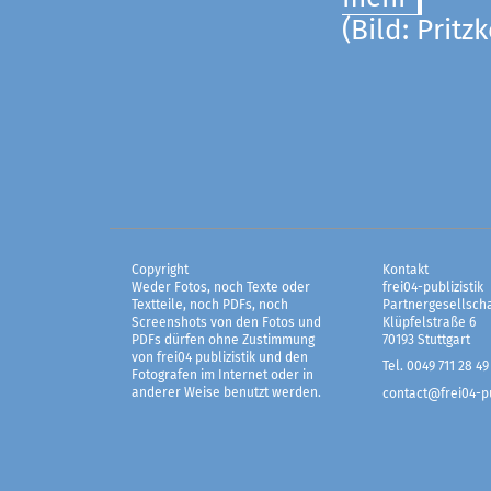
(Bild: Pritz
Copyright
Kontakt
Weder Fotos, noch Texte oder
frei04-publizistik
Textteile, noch PDFs, noch
Partnergesellscha
Screenshots von den Fotos und
Klüpfelstraße 6
PDFs dürfen ohne Zustimmung
70193 Stuttgart
von frei04 publizistik und den
Tel. 0049 711 28 49
Fotografen im Internet oder in
anderer Weise benutzt werden.
contact@frei04-pu