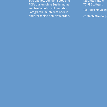
Screenshots von den Fotos und
Klüpfelstraße 6
PDFs dürfen ohne Zustimmung
70193 Stuttgart
von frei04 publizistik und den
Tel. 0049 711 28 49
Fotografen im Internet oder in
anderer Weise benutzt werden.
contact@frei04-pu