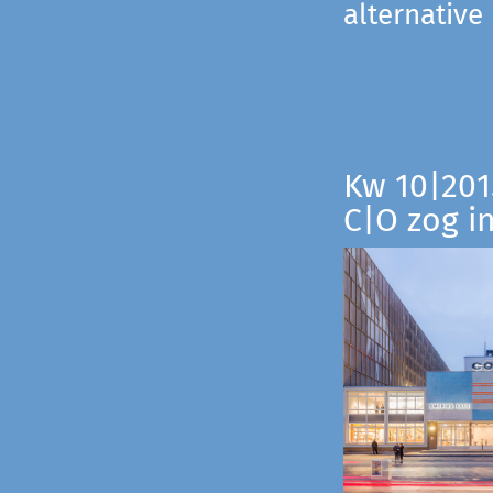
alternative
Kw 10|201
C|O zog i