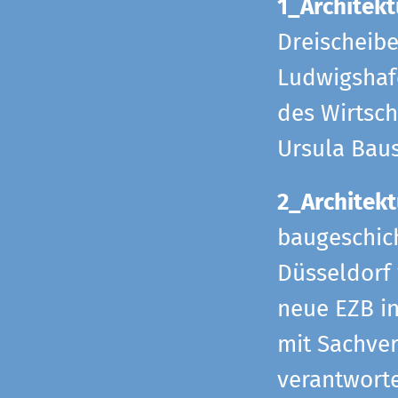
1_Architekt
Dreischeib
Ludwigshafe
des Wirtsch
Ursula Bau
2_Architekt
baugeschich
Düsseldorf 
neue EZB in
mit Sachverh
verantworte