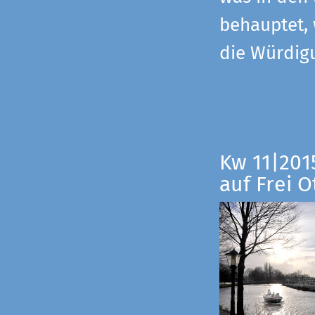
behauptet,
die Würdig
Kw 11|201
auf Frei O