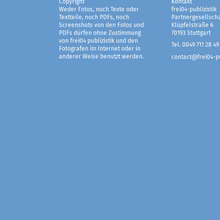
Copyright
Kontakt
Weder Fotos, noch Texte oder
frei04-publizistik
Textteile, noch PDFs, noch
Partnergesellscha
Screenshots von den Fotos und
Klüpfelstraße 6
PDFs dürfen ohne Zustimmung
70193 Stuttgart
von frei04 publizistik und den
Tel. 0049 711 28 49
Fotografen im Internet oder in
anderer Weise benutzt werden.
contact@frei04-pu