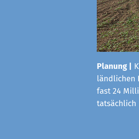
Planung |
K
ländlichen
fast 24 Mi
tatsächlic