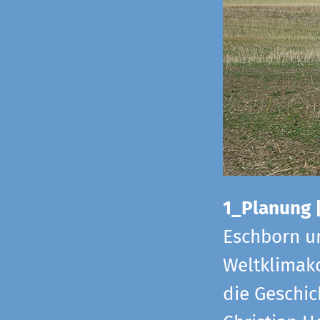
1_Planung 
Eschborn u
Weltklimako
die Geschic