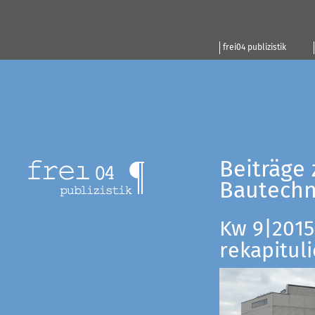
frei04 publizistik
Beiträge 
Bautechn
Kw 9|2015:
rekapituli