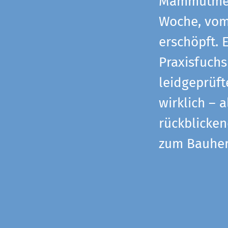
Mammutmess
Woche, vom 
erschöpft. 
Praxisfuchs
leidgeprüf
wirklich – 
rückblicke
zum Bauher