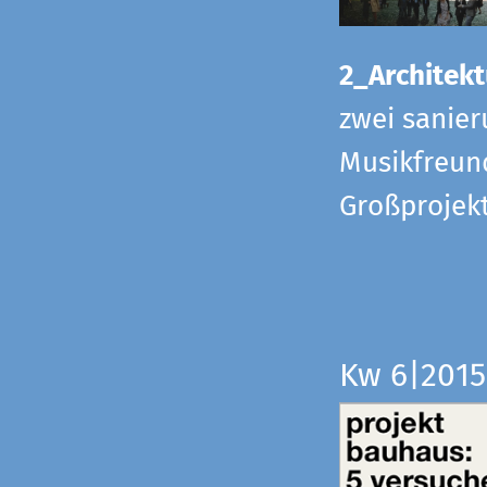
2_Architekt
zwei sanier
Musikfreund
Großprojek
Kw 6|201