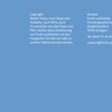
Copyright
Kontakt
Weder Fotos, noch Texte oder
frei04-publizistik
Textteile, noch PDFs, noch
Partnergesellscha
Screenshots von den Fotos und
Klüpfelstraße 6
PDFs dürfen ohne Zustimmung
70193 Stuttgart
von frei04 publizistik und den
Tel. 0049 711 28 49
Fotografen im Internet oder in
anderer Weise benutzt werden.
contact@frei04-pu