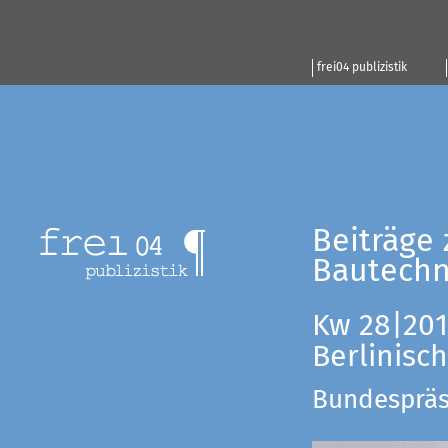
frei04 publizistik
Beiträge 
Bautechn
Kw 28|201
Berlinisc
Bundespräsi