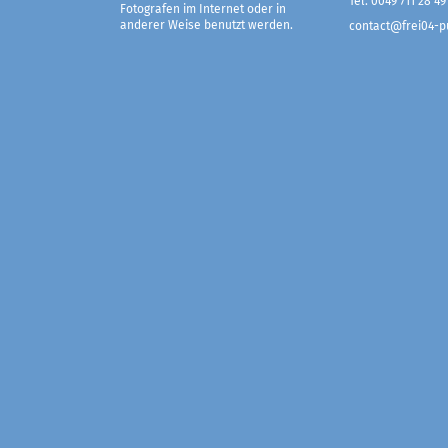
Tel. 0049 711 28 49
Fotografen im Internet oder in
anderer Weise benutzt werden.
contact@frei04-pu