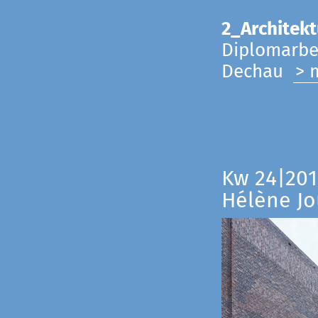
2_Architekt
Diplomarbei
Dechau
> 
Kw 24|201
Hélène Jo