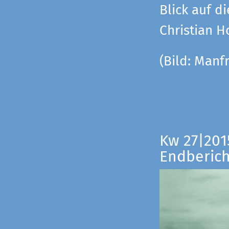
Blick auf di
Christian 
(Bild:
Manfr
Kw 27|201
Endberich