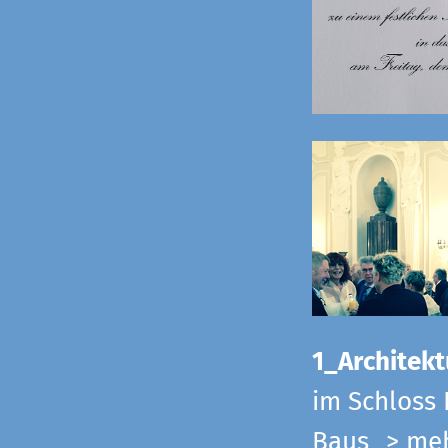
1_Architekt
im Schloss 
Baus
> me