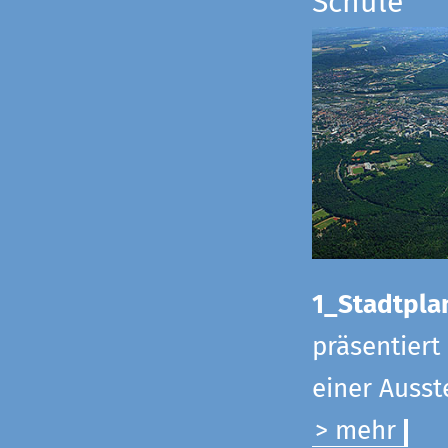
Schule
1_Stadtpla
präsentiert
einer Ausst
> mehr