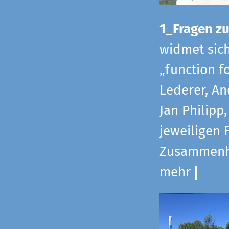
1_Fragen zur
widmet sic
„function f
Lederer, An
Jan Philipp
jeweiligen 
Zusammenha
mehr