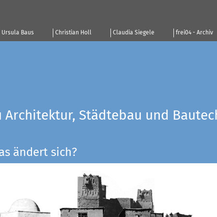
Ursula Baus
Christian Holl
Claudia Siegele
frei04 - Archiv
u Architektur, Städtebau und Bautec
as ändert sich?