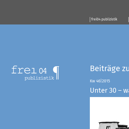
frei04 publizistik
Beiträge z
Kw 46|2015
Unter 30 – w