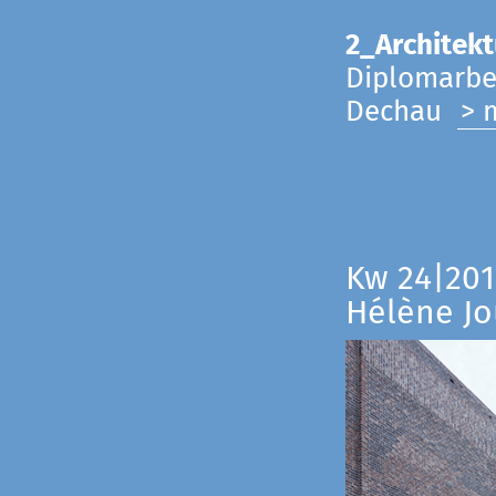
2_Architekt
Diplomarbei
Dechau
> 
Kw 24|201
Hélène Jo