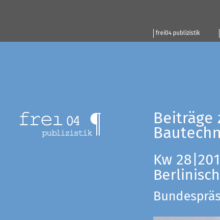
frei04 publizistik
Beiträge 
Bautechn
Kw 28|201
Berlinisc
Bundespräsi