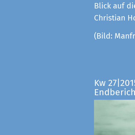
Blick auf di
Christian 
(Bild:
Manfr
Kw 27|201
Endberich