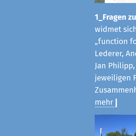
1_Fragen zur
widmet sic
„function f
Lederer, An
Jan Philipp
jeweiligen 
Zusammenha
mehr