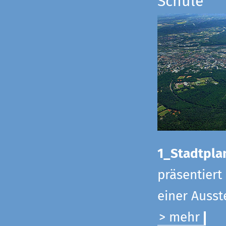
Schule
1_Stadtpla
präsentiert
einer Ausst
> mehr