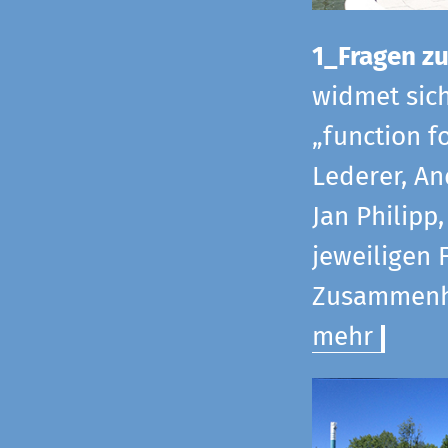
1_Fragen zur
widmet sic
„function f
Lederer, An
Jan Philipp
jeweiligen 
Zusammenha
mehr