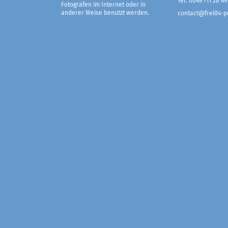
Tel. 0049 711 28 49
Fotografen im Internet oder in
anderer Weise benutzt werden.
contact@frei04-pu