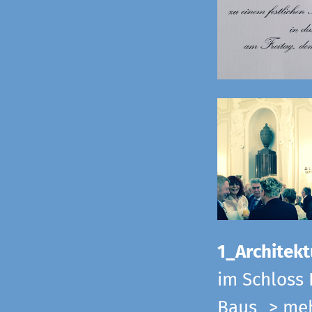
1_Architekt
im Schloss 
Baus
> me