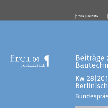
frei04 publizistik
Beiträge 
Bautechn
Kw 28|201
Berlinisc
Bundespräsi