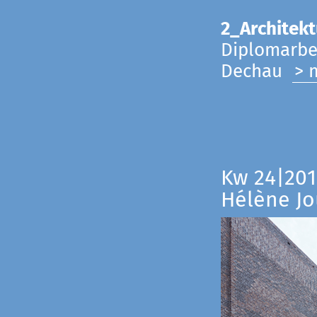
2_Architekt
Diplomarbei
Dechau
> 
Kw 24|201
Hélène Jo