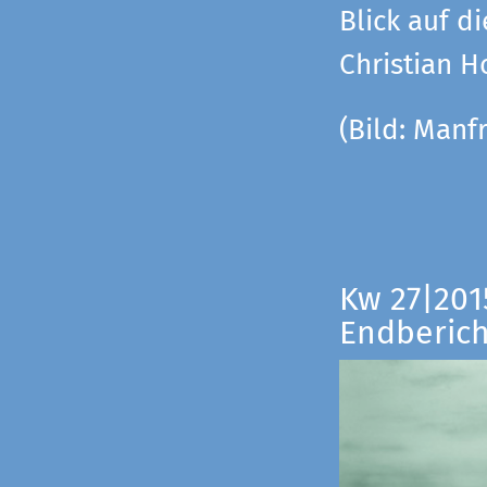
Blick auf di
Christian 
(Bild:
Manfr
Kw 27|201
Endberich