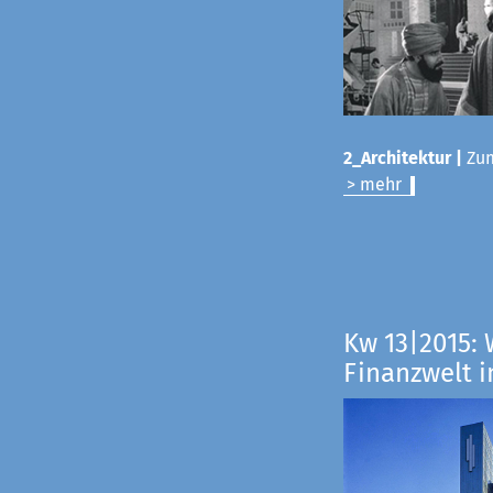
2_Architektur |
Zum
> mehr
Kw 13|2015: 
Finanzwelt i