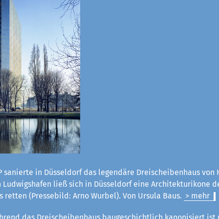
 sanierte in Düsseldorf das legendäre Dreischeibenhaus von H
Ludwigshafen ließ sich in Düsseldorf eine Architekturikone d
 retten (Pressebild: Arno Wurbel). Von Ursula Baus.
> mehr
rend das Dreischeibenhaus baugeschichtlich kanonisiert ist