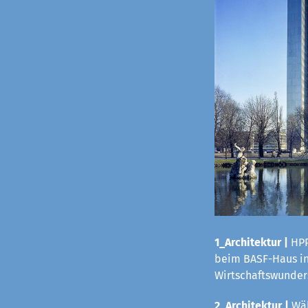
1_Architektur |
HPP
beim BASF-Haus in 
Wirtschaftswunders
2_Architektur |
Wäh