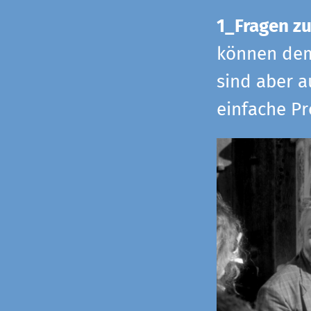
1_Fragen zu
können dem 
sind aber a
einfache Pr