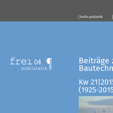
frei04 publizistik
Beiträge 
Bautechn
Kw 21|201
(1925-201