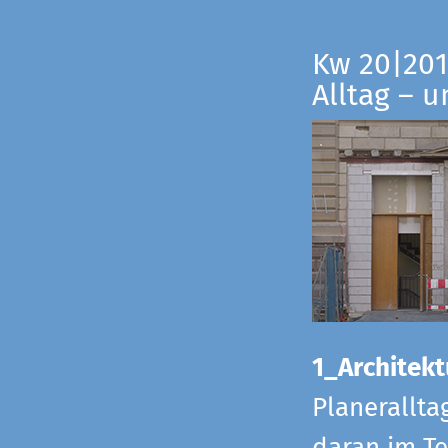
Kw 20|201
Alltag – 
1_Architekt
Planerallta