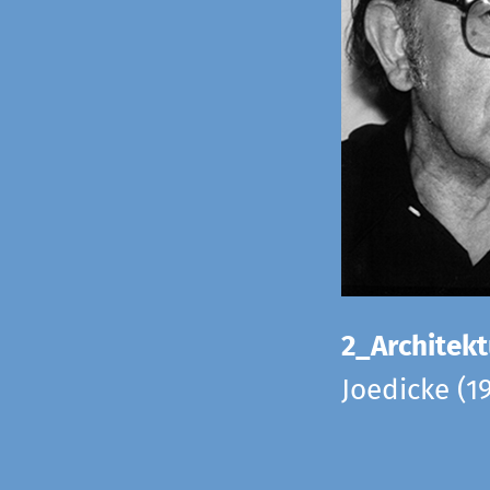
2_Architekt
Joedicke (1