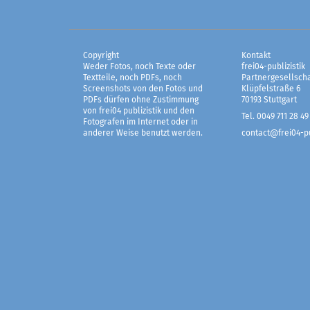
Copyright
Kontakt
Weder Fotos, noch Texte oder
frei04-publizistik
Textteile, noch PDFs, noch
Partnergesellscha
Screenshots von den Fotos und
Klüpfelstraße 6
PDFs dürfen ohne Zustimmung
70193 Stuttgart
von frei04 publizistik und den
Tel. 0049 711 28 49
Fotografen im Internet oder in
anderer Weise benutzt werden.
contact@frei04-pu