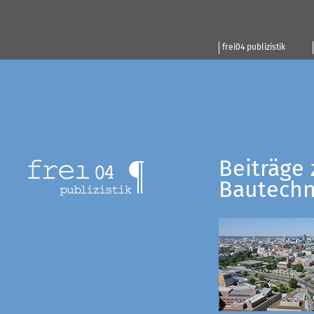
frei04 publizistik
Beiträge 
Bautechn