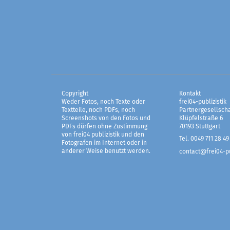
Copyright
Kontakt
Weder Fotos, noch Texte oder
frei04-publizistik
Textteile, noch PDFs, noch
Partnergesellscha
Screenshots von den Fotos und
Klüpfelstraße 6
PDFs dürfen ohne Zustimmung
70193 Stuttgart
von frei04 publizistik und den
Tel. 0049 711 28 49
Fotografen im Internet oder in
anderer Weise benutzt werden.
contact@frei04-pu