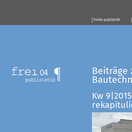
frei04 publizistik
Beiträge 
Bautechn
Kw 9|2015:
rekapituli