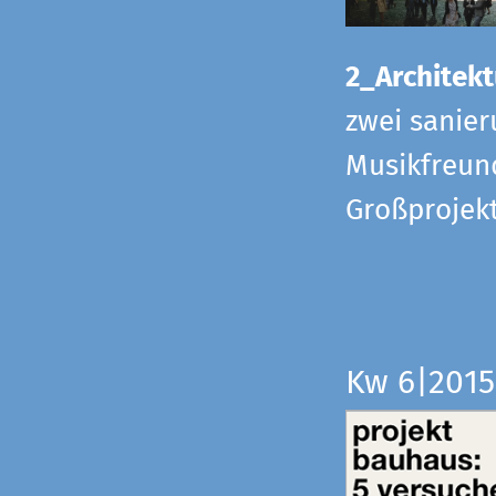
2_Architekt
zwei sanier
Musikfreund
Großprojek
Kw 6|201