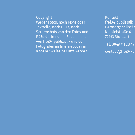
Copyright
Kontakt
Weder Fotos, noch Texte oder
frei04-publizistik
Textteile, noch PDFs, noch
Partnergesellscha
Screenshots von den Fotos und
Klüpfelstraße 6
PDFs dürfen ohne Zustimmung
70193 Stuttgart
von frei04 publizistik und den
Tel. 0049 711 28 49
Fotografen im Internet oder in
anderer Weise benutzt werden.
contact@frei04-pu