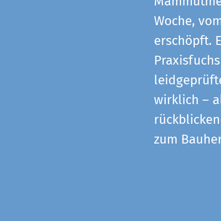
Mammutmess
Woche, vom 
erschöpft. 
Praxisfuchs
leidgeprüf
wirklich – 
rückblicke
zum Bauher