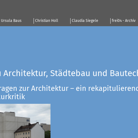
Ursula Baus
Christian Holl
Claudia Siegele
frei04 - Archiv
u Architektur, Städtebau und Bautec
ragen zur Architektur – ein rekapitulieren
urkritik