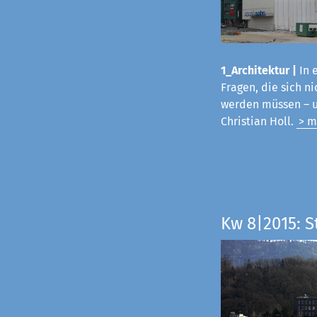
1_Architektur |
In 
Fragen, die sich 
werden müssen – u
Christian Holl.
> m
Kw 8|2015: 