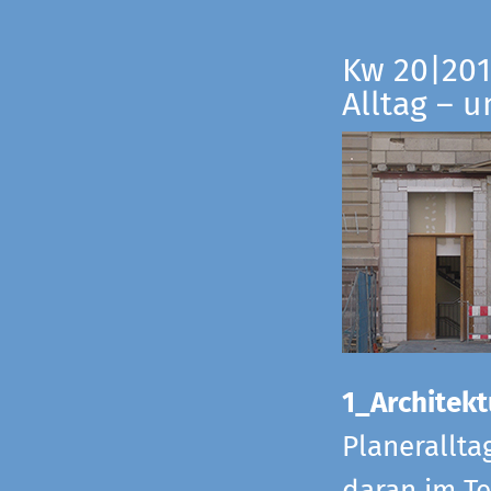
Kw 20|201
Alltag – 
1_Architekt
Planerallta