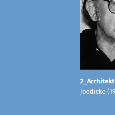
2_Architekt
Joedicke (1