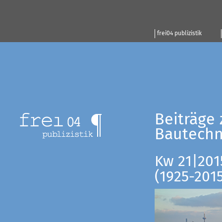
frei04 publizistik
Beiträge 
Bautechn
Kw 21|201
(1925-201