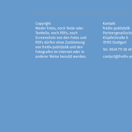
Copyright
Kontakt
Weder Fotos, noch Texte oder
frei04-publizistik
Textteile, noch PDFs, noch
Partnergesellscha
Screenshots von den Fotos und
Klüpfelstraße 6
PDFs dürfen ohne Zustimmung
70193 Stuttgart
von frei04 publizistik und den
Tel. 0049 711 28 49
Fotografen im Internet oder in
anderer Weise benutzt werden.
contact@frei04-pu