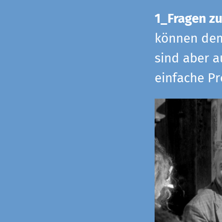
1_Fragen zu
können dem 
sind aber a
einfache Pr