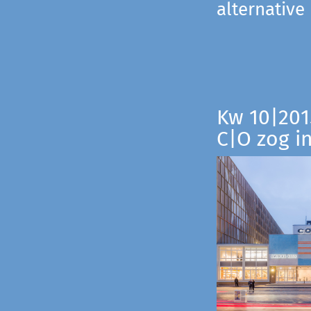
alternative
Kw 10|201
C|O zog i