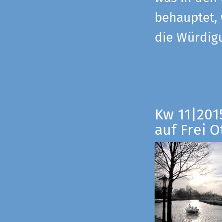
behauptet,
die Würdig
Kw 11|201
auf Frei O