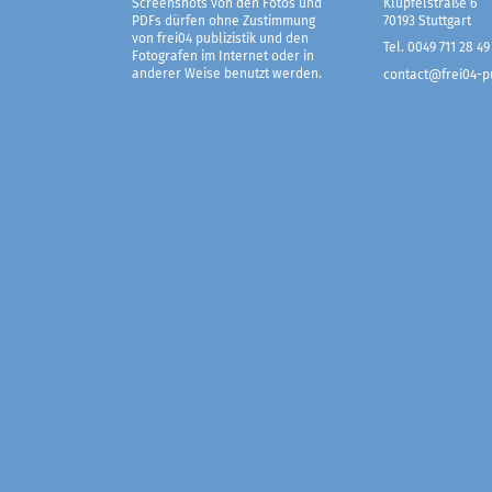
Screenshots von den Fotos und
Klüpfelstraße 6
PDFs dürfen ohne Zustimmung
70193 Stuttgart
von frei04 publizistik und den
Tel. 0049 711 28 49
Fotografen im Internet oder in
anderer Weise benutzt werden.
contact@frei04-pu