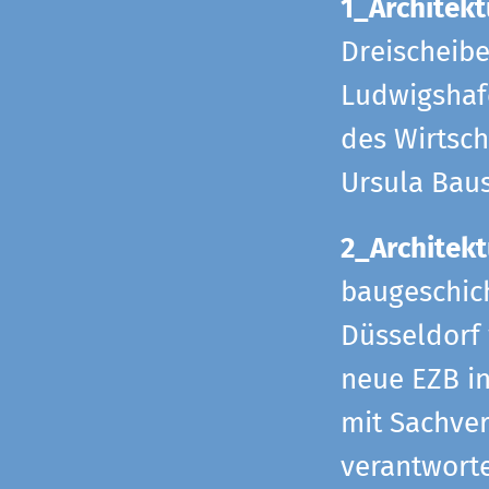
1_Architekt
Dreischeib
Ludwigshafe
des Wirtsch
Ursula Bau
2_Architekt
baugeschich
Düsseldorf 
neue EZB in
mit Sachverh
verantworte